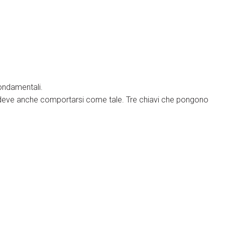
ondamentali.
deve anche comportarsi come tale. Tre chiavi che pongono
to obiettivo.