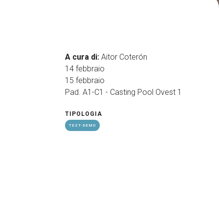
arrow_drop_down
A cura di:
Aitor Coterón
14 febbraio
15 febbraio
arrow_drop_down
Pad. A1-C1 - Casting Pool Ovest 1
TIPOLOGIA
TEST-DEMO
arrow_drop_down