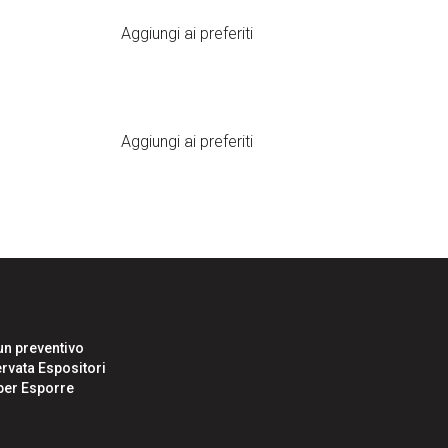
Aggiungi ai preferiti
arrow_drop_down
Aggiungi ai preferiti
Area Riservata Espositori
un preventivo
rvata Espositori
i per Esporre