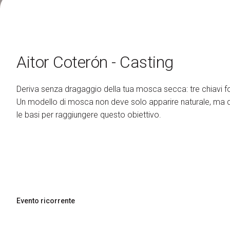
Fly Tying Experience
Gruppi
Organizza il tuo gruppo
Registra il tuo gruppo
Aitor Coterón - Casting
Gruppi in partenza
Deriva senza dragaggio della tua mosca secca: tre chiavi f
Support
Un modello di mosca non deve solo apparire naturale, ma 
Come Arrivare
le basi per raggiungere ques
Scarica l'APP
Iscriviti alla Newsletter
Accessibilità
Contatti
FAQ
Risorse Utili
Evento ricorrente
Showcase
Blog