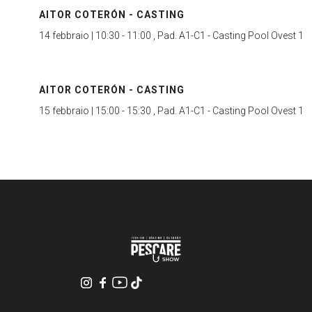
Video Tutorial
AITOR COTERÓN - CASTING
Licenze di Pesca
14 febbraio | 10:30 - 11:00 , Pad. A1-C1 - Casting Pool Ovest 1
Media Gallery
Merchandising
AITOR COTERÓN - CASTING
Eventi
Programma giornaliero
15 febbraio | 15:00 - 15:30 , Pad. A1-C1 - Casting Pool Ovest 1
Masters & Makers
Come arrivare