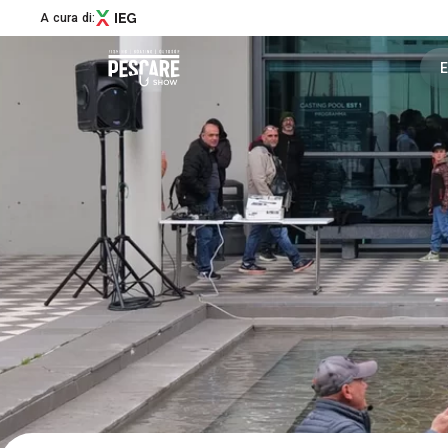
A cura di:
E
Menù
Pescare Show
Edizione 2027
News
Masters & Makers
Partner
Aree Speciali
Experience
Education
Social Media Village