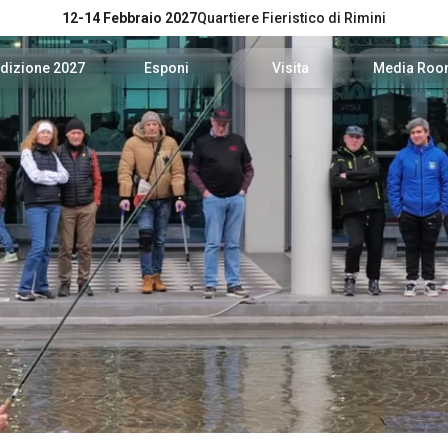
12-14 Febbraio 2027
Quartiere Fieristico di Rimini
dizione 2027
Esponi
Visita
Media Ro
Catalogo Espositori 2026
Info utili per esporre
Date, orari e biglietti
News e co
News
Richiedi un preventivo
Richiedi Info
Per accred
Experience
Area Riservata Espositori
Area Riservata Visitatori
Servizi per
Visibilità
Come arrivare
Area down
Rimini Hotel e informazioni
Info e conta