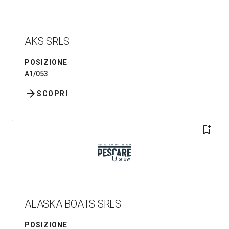
AKS SRLS
POSIZIONE
A1/053
arrow_forward
SCOPRI
bookmark_add
ALASKA BOATS SRLS
POSIZIONE