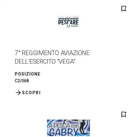
bookmark_add
7° REGGIMENTO AVIAZIONE
DELL'ESERCITO "VEGA"
POSIZIONE
C2/068
arrow_forward
SCOPRI
bookmark_add