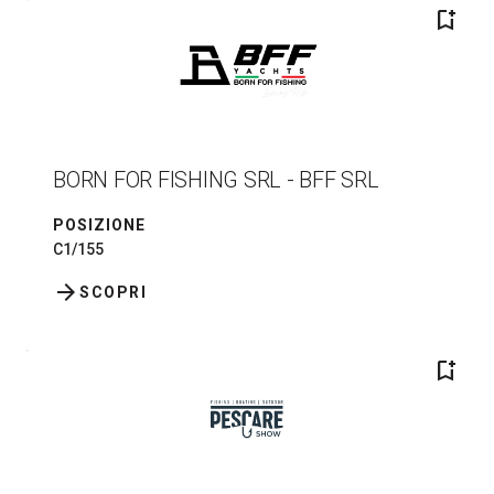
bookmark_add
BORN FOR FISHING SRL - BFF SRL
POSIZIONE
C1/155
arrow_forward
SCOPRI
bookmark_add