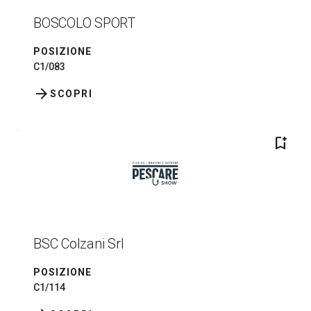
BOSCOLO SPORT
POSIZIONE
C1/083
arrow_forward
SCOPRI
bookmark_add
BSC Colzani Srl
POSIZIONE
C1/114