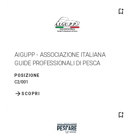
bookmark_add
AIGUPP - ASSOCIAZIONE ITALIANA
GUIDE PROFESSIONALI DI PESCA
POSIZIONE
C2/001
arrow_forward
SCOPRI
bookmark_add