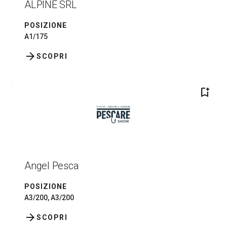
ALPINE SRL
POSIZIONE
A1/175
arrow_forward
SCOPRI
bookmark_add
Angel Pesca
POSIZIONE
A3/200, A3/200
arrow_forward
SCOPRI