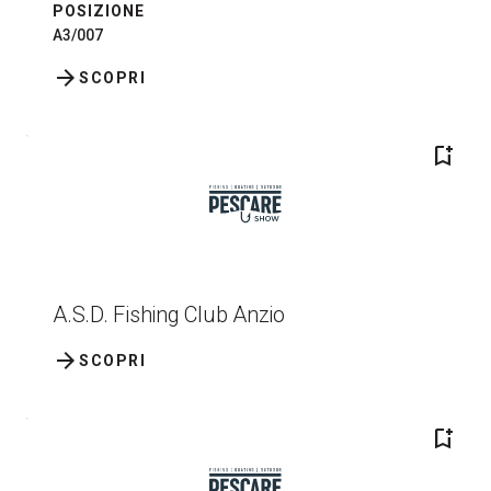
POSIZIONE
A3/007
arrow_forward
SCOPRI
bookmark_add
A.S.D. Fishing Club Anzio
arrow_forward
SCOPRI
bookmark_add