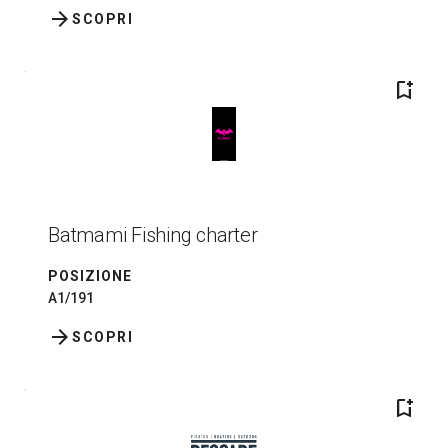
arrow_forward
SCOPRI
bookmark_add
Batmami Fishing charter
POSIZIONE
A1/191
arrow_forward
SCOPRI
bookmark_add