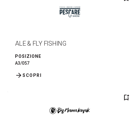
ALE & FLY FISHING
POSIZIONE
A3/057
arrow_forward
SCOPRI
bookmark_add