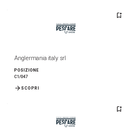
bookmark_add
Anglermania italy srl
POSIZIONE
C1/047
arrow_forward
SCOPRI
bookmark_add