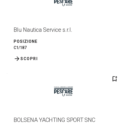
Blu Nautica Service s.r.l.
POSIZIONE
C1/187
arrow_forward
SCOPRI
bookmark_add
BOLSENA YACHTING SPORT SNC