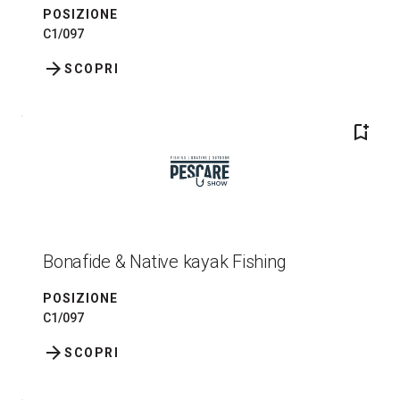
POSIZIONE
C1/097
arrow_forward
SCOPRI
bookmark_add
Bonafide & Native kayak Fishing
POSIZIONE
C1/097
arrow_forward
SCOPRI