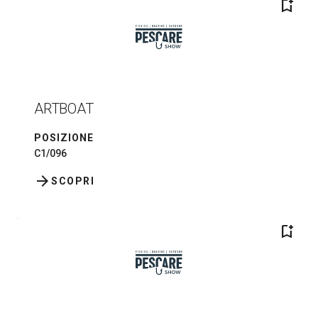
bookmark_add
ARTBOAT
POSIZIONE
C1/096
arrow_forward
SCOPRI
bookmark_add