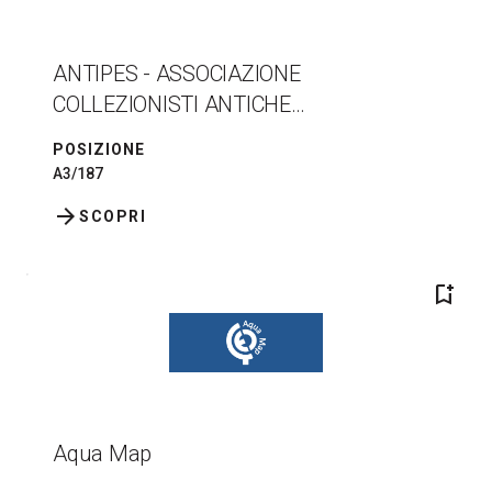
ANTIPES - ASSOCIAZIONE
COLLEZIONISTI ANTICHE
ATTREZZATURE DA PESCA
POSIZIONE
A3/187
arrow_forward
SCOPRI
bookmark_add
Aqua Map