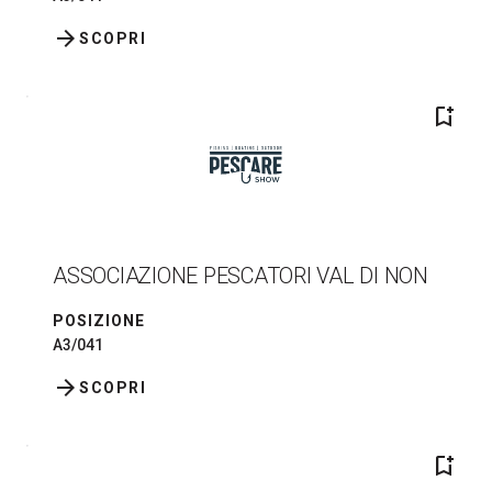
arrow_forward
SCOPRI
bookmark_add
ASSOCIAZIONE PESCATORI VAL DI NON
POSIZIONE
A3/041
arrow_forward
SCOPRI
bookmark_add