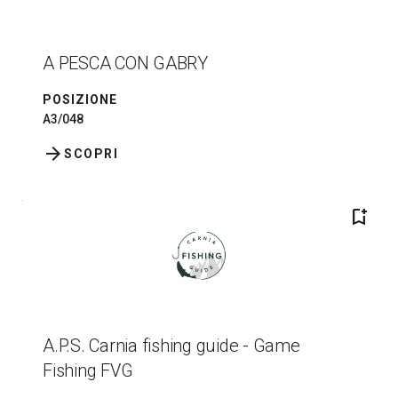
A PESCA CON GABRY
POSIZIONE
A3/048
arrow_forward
SCOPRI
bookmark_add
A.P.S. Carnia fishing guide - Game
Fishing FVG