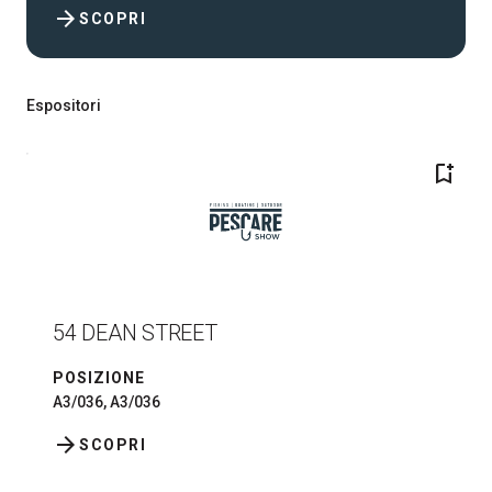
arrow_forward
SCOPRI
Espositori
bookmark_add
54 DEAN STREET
POSIZIONE
A3/036, A3/036
arrow_forward
SCOPRI