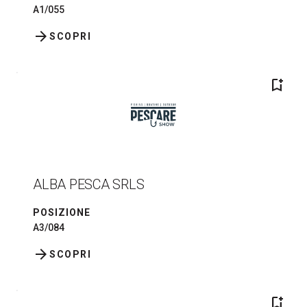
A1/055
arrow_forward
SCOPRI
bookmark_add
ALBA PESCA SRLS
POSIZIONE
A3/084
arrow_forward
SCOPRI
bookmark_add