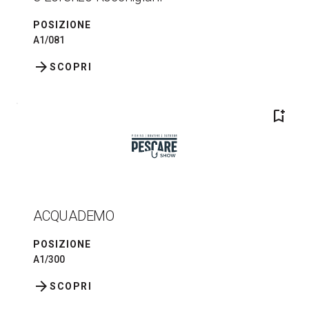
POSIZIONE
A1/081
arrow_forward
SCOPRI
bookmark_add
ACQUADEMO
POSIZIONE
A1/300
arrow_forward
SCOPRI