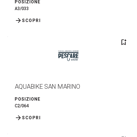
POSIZIONE
A3/033
arrow_forward
SCOPRI
bookmark_add
AQUABIKE SAN MARINO
POSIZIONE
C2/064
arrow_forward
SCOPRI