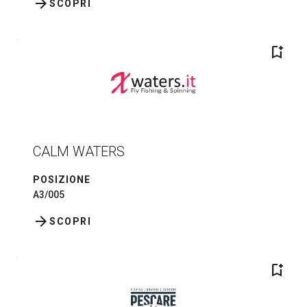
arrow_forward
SCOPRI
bookmark_add
CALM WATERS
POSIZIONE
A3/005
arrow_forward
SCOPRI
bookmark_add