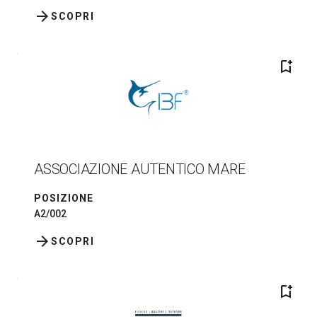
arrow_forward
SCOPRI
bookmark_add
ASSOCIAZIONE AUTENTICO MARE
POSIZIONE
A2/002
arrow_forward
SCOPRI
bookmark_add