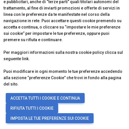
e pubblicitari, anche di “terze parti” quali titolari autonomi del
trattamento, al fine di inviarti promozioni e offerte di servizi in
linea con le preferenze da te manifestate nel corso della
navigazione in rete. Puoi accettare questi cookie premendo su
Edizione 2026
Biglietti e Orari
accetta e continua, o cliccare su “impostare le mie preferenze
Iscriviti alla Newsletter
Area Riservata Visitatori
sui cookie” per impostare le tue preferenze, oppure puoi
Contatti
Richiedi Info
premere su rifiuta e continuare.
Partner
Come Arrivare
Richiedi un preventivo
Per maggiori informazioni sulla nostra cookie policy clicca sul
Area Riservata Espositori
seguente
link
.
Info Utili per Esporre
Puoi modificare in ogni momento le tue preferenze accedendo
alla sezione “preferenze Cookie” che trovi in fondo alla pagina
del sito.
CERTIFICATIONS
ACCETTA TUTTI I COOKIE E CONTINUA
RIFIUTA TUTTI I COOKIE
IMPOSTA LE TUE PREFERENZE SUI COOKIE