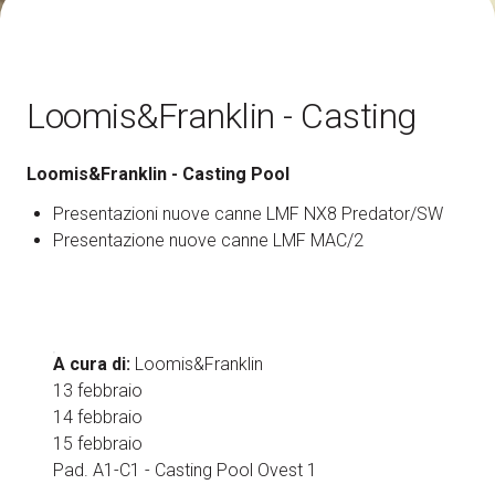
Come arrivare
A
Loomis&Franklin - Casting
Loomis&Franklin - Casting Pool
arrow_circle_right
Presentazioni nuove canne LMF NX8 Predator/SW
SCOPRI COME
Presentazione nuove canne LMF MAC/2
Treno, aereo o auto? Scopri tutti i modi per
A
raggiungere la Fiera di Rimini
person
AREA RISERVATA VISITATORI
A cura di:
Loomis&Franklin
13 febbraio
IT
EN
A cura di:
14 febbraio
15 febbraio
Pad. A1-C1 - Casting Pool Ovest 1