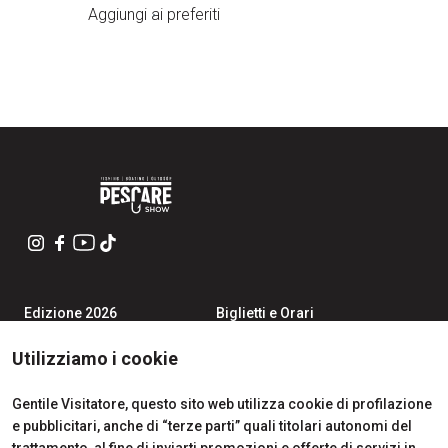
Aggiungi ai preferiti
Edizione 2026
Biglietti e Orari
Iscriviti alla Newsletter
Area Riservata Visitatori
Contatti
Richiedi Info
Utilizziamo i cookie
Partner
Come Arrivare
Richiedi un preventivo
Gentile Visitatore, questo sito web utilizza cookie di profilazione
Area Riservata Espositori
e pubblicitari, anche di “terze parti” quali titolari autonomi del
Info Utili per Esporre