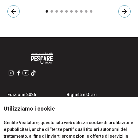
arrow_back
arrow_forward
Edizione 2026
Biglietti e Orari
Iscriviti alla Newsletter
Area Riservata Visitatori
Contatti
Richiedi Info
Utilizziamo i cookie
Partner
Come Arrivare
Richiedi un preventivo
Gentile Visitatore, questo sito web utilizza cookie di profilazione
Area Riservata Espositori
e pubblicitari, anche di “terze parti” quali titolari autonomi del
Info Utili per Esporre
trattamento, al fine di inviarti promozioni e offerte di servizi in