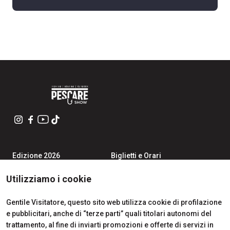
Edizione 2026
Biglietti e Orari
Iscriviti alla Newsletter
Area Riservata Visitatori
Contatti
Richiedi Info
Utilizziamo i cookie
Partner
Come Arrivare
Richiedi un preventivo
Gentile Visitatore, questo sito web utilizza cookie di profilazione
Area Riservata Espositori
e pubblicitari, anche di “terze parti” quali titolari autonomi del
Info Utili per Esporre
trattamento, al fine di inviarti promozioni e offerte di servizi in