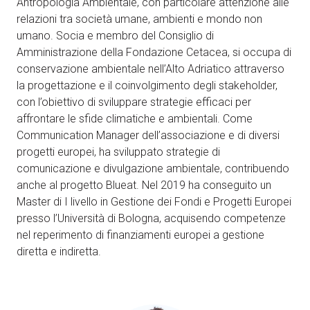
Antropologia Ambientale, con particolare attenzione alle
Come arrivare
A
relazioni tra società umane, ambienti e mondo non
umano. Socia e membro del Consiglio di
Amministrazione della Fondazione Cetacea, si occupa di
conservazione ambientale nell’Alto Adriatico attraverso
la progettazione e il coinvolgimento degli stakeholder,
con l’obiettivo di sviluppare strategie efficaci per
affrontare le sfide climatiche e ambientali. Come
arrow_circle_right
Communication Manager dell’associazione e di diversi
SCOPRI COME
progetti europei, ha sviluppato strategie di
Treno, aereo o auto? Scopri tutti i modi per
A
raggiungere la Fiera di Rimini
comunicazione e divulgazione ambientale, contribuendo
anche al progetto Blueat. Nel 2019 ha conseguito un
Master di I livello in Gestione dei Fondi e Progetti Europei
person
AREA RISERVATA VISITATORI
presso l’Università di Bologna, acquisendo competenze
nel reperimento di finanziamenti europei a gestione
diretta e indiretta.
IT
EN
A cura di: