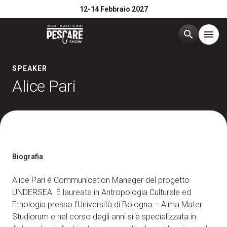
12-14 Febbraio 2027
search
menu
Menù
SPEAKER
arrow_right
Alice Pari
Edizione 2026
arrow_right
Esponi
arrow_right
Biografia
Visita
arrow_right
Alice Pari è Communication Manager del progetto
UNDERSEA. È laureata in Antropologia Culturale ed
Media Room
arrow_right
Etnologia presso l’Università di Bologna – Alma Mater
Studiorum e nel corso degli anni si è specializzata in