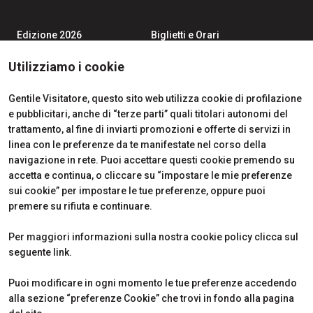
Edizione 2026
Biglietti e Orari
Iscriviti alla Newsletter
Area Riservata Visitatori
Contatti
Richiedi Info
Utilizziamo i cookie
Partner
Come Arrivare
Richiedi un preventivo
Gentile Visitatore, questo sito web utilizza cookie di profilazione
Area Riservata Espositori
e pubblicitari, anche di “terze parti” quali titolari autonomi del
Info Utili per Esporre
trattamento, al fine di inviarti promozioni e offerte di servizi in
linea con le preferenze da te manifestate nel corso della
navigazione in rete. Puoi accettare questi cookie premendo su
accetta e continua, o cliccare su “impostare le mie preferenze
CERTIFICATIONS
sui cookie” per impostare le tue preferenze, oppure puoi
premere su rifiuta e continuare.
Per maggiori informazioni sulla nostra cookie policy clicca sul
seguente
link
.
Puoi modificare in ogni momento le tue preferenze accedendo
alla sezione “preferenze Cookie” che trovi in fondo alla pagina