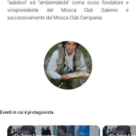
“auletico” ed “ambientalista” come socio fondatore e
Come arrivare
A
vicepresidente del Mosca Club Salerno e
successivamente del Mosca Club Campania.
arrow_circle_right
SCOPRI COME
Treno, aereo o auto? Scopri tutti i modi per
A
raggiungere la Fiera di Rimini
person
AREA RISERVATA VISITATORI
Eventi in cui è protagonista
IT
EN
A cura di: