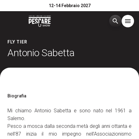
12-14 Febbraio 2027
search
menu
Menù
FLY TIER
arrow_right
Antonio Sabetta
Edizione 2026
arrow_right
Esponi
arrow_right
Biografia
Visita
arrow_right
Mi chiamo Antonio Sabetta e sono nato nel 1961 a
Salerno.
Media Room
arrow_right
Pesco a mosca dalla seconda metà degli anni ottanta e
nell’87 inizia il mio impegno nell’Associazionismo