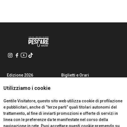
Edizione 2026
Biglietti e Orari
Iscriviti alla Newsletter
Area Riservata Visitatori
Contatti
Richiedi Info
Utilizziamo i cookie
Partner
Come Arrivare
Richiedi un preventivo
Gentile Visitatore, questo sito web utilizza cookie di profilazione
Area Riservata Espositori
e pubblicitari, anche di “terze parti” quali titolari autonomi del
Info Utili per Esporre
trattamento, al fine di inviarti promozioni e offerte di servizi in
linea con le preferenze da te manifestate nel corso della
navigazione in rete. Puoi accettare questi cookie premendo su