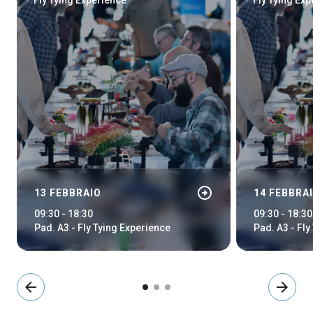
Fly Tying Experience
Fly Tying Ex
arrow_circle_right
13 FEBBRAIO
14 FEBBRA
09:30 - 18:30
09:30 - 18:30
Pad. A3 - Fly Tying Experience
Pad. A3 - Fly
arrow_back
arrow_forward