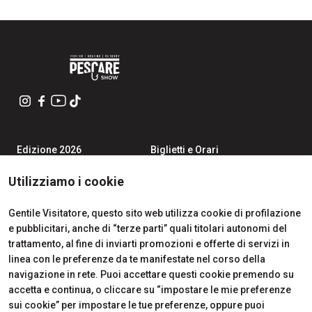
Edizione 2026
Biglietti e Orari
Iscriviti alla Newsletter
Area Riservata Visitatori
Contatti
Richiedi Info
Utilizziamo i cookie
Partner
Come Arrivare
Richiedi un preventivo
Gentile Visitatore, questo sito web utilizza cookie di profilazione
Area Riservata Espositori
e pubblicitari, anche di “terze parti” quali titolari autonomi del
Info Utili per Esporre
trattamento, al fine di inviarti promozioni e offerte di servizi in
linea con le preferenze da te manifestate nel corso della
navigazione in rete. Puoi accettare questi cookie premendo su
accetta e continua, o cliccare su “impostare le mie preferenze
CERTIFICATIONS
sui cookie” per impostare le tue preferenze, oppure puoi