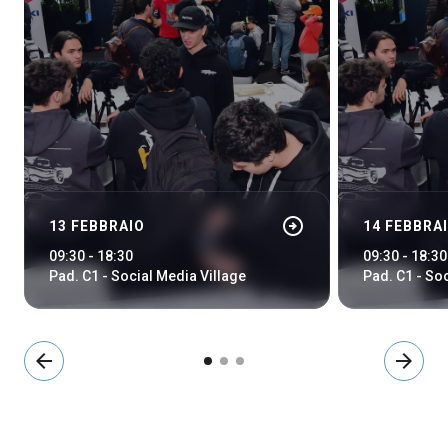
arrow_circle_right
13 FEBBRAIO
14 FEBBRA
09:30 - 18:30
09:30 - 18:30
Pad. C1 - Social Media Village
Pad. C1 - So
arrow_back
arrow_forward