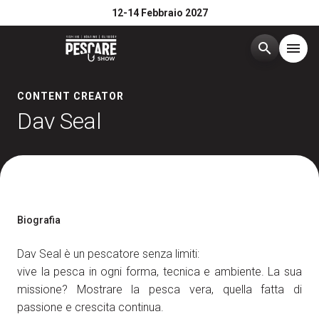
12-14 Febbraio 2027
search
menu
Menù
CONTENT CREATOR
arrow_right
Dav Seal
Edizione 2026
arrow_right
Esponi
arrow_right
Biografia
Visita
arrow_right
Dav Seal è un pescatore senza limiti:
vive la pesca in ogni forma, tecnica e ambiente. La sua
Media Room
arrow_right
missione? Mostrare la pesca vera, quella fatta di
passione e crescita continua.