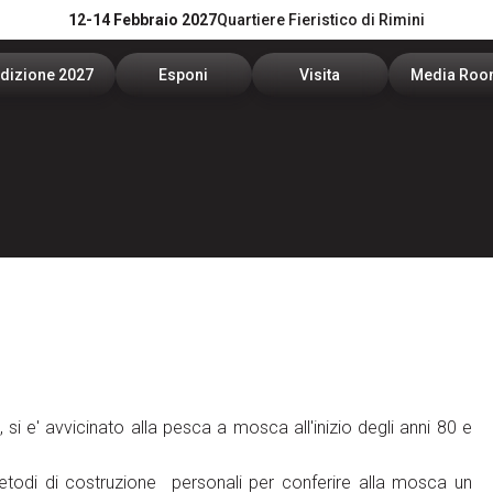
12-14 Febbraio 2027
Quartiere Fieristico di Rimini
dizione 2027
Esponi
Visita
Media Ro
Catalogo Espositori 2026
Info utili per esporre
Date, orari e biglietti
News e co
News
Richiedi un preventivo
Richiedi Info
Per accred
Experience
Area Riservata Espositori
Area Riservata Visitatori
Servizi per
Visibilità
Come arrivare
Area down
Rimini Hotel e informazioni
Info e conta
i e' avvicinato alla pesca a mosca all'inizio degli anni 80 e
todi di costruzione personali per conferire alla mosca un