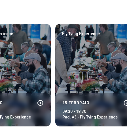
arrow_circle_right
ACCEDI
erience
Fly Tying Experience
arrow_circle_right
arrow_cir
IO
15 FEBBRAIO
09:30 - 18:30
 Tying Experience
Pad. A3 - Fly Tying Experience