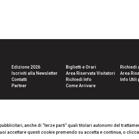
Edizione 2026
Biglietti e Orari
Richiedi 
Iscriviti alla Newsletter
Area Riservata Visitatori
Area Rise
Contatti
Richiedi Info
Info Util
Partner
Come Arrivare
CERTIFICATIONS
ubblicitari, anche di “terze parti” quali titolari autonomi del trattament
Puoi accettare questi cookie premendo su accetta e continua, o clicc