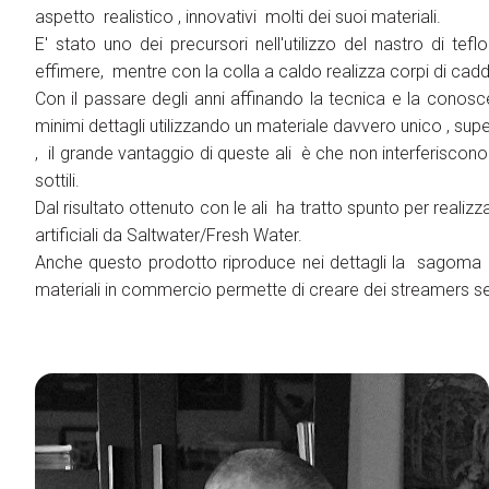
aspetto realistico , innovativi molti dei suoi materiali.
Fly Tying Experience
E' stato uno dei precursori nell'utilizzo del nastro di tef
Gruppi
effimere, mentre con la colla a caldo realizza corpi di cadd
Organizza il tuo gruppo
Con il passare degli anni affinando la tecnica e la conosce
Registra il tuo gruppo
minimi dettagli utilizzando un materiale davvero unico , sup
Gruppi in partenza
, il grande vantaggio di queste ali è che non interferiscono 
sottili.
Support
Dal risultato ottenuto con le ali ha tratto spunto per realiz
Come Arrivare
artificiali da Saltwater/Fresh Water.
Scarica l'APP
Anche questo prodotto riproduce nei dettagli la sagoma 
Iscriviti alla Newsletter
materiali in commercio permette di creare dei streamers senz
Accessibilità
Contatti
FAQ
Risorse Utili
Showcase
Blog