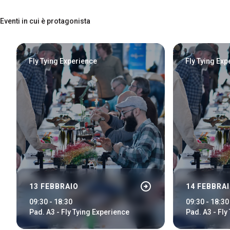
Treno, aereo o auto? Scopri tutti i modi per
raggiungere la Fiera di Rimini
Eventi in cui è protagonista
Fly Tying Experience
Fly Tying Exp
arrow_circle_right
13 FEBBRAIO
14 FEBBRA
09:30 - 18:30
09:30 - 18:30
Pad. A3 - Fly Tying Experience
Pad. A3 - Fly