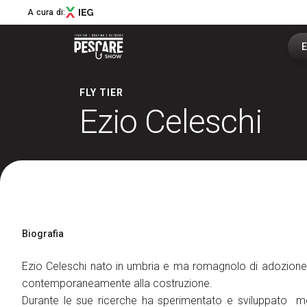
A cura di:
E
FLY TIER
Ezio Celeschi
Menù
Pescare Show
Edizione 2027
News
Masters & Makers
Partner
Biografia
Aree Speciali
Experience
Ezio Celeschi nato in umbria e ma romagnolo di adozione, s
Education
contemporaneamente alla costruzione.
Social Media Village
Durante le sue ricerche ha sperimentato e sviluppato me