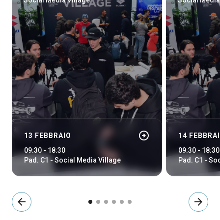
Social Media Village
Social Media
arrow_circle_right
13 FEBBRAIO
14 FEBBRA
09:30 - 18:30
09:30 - 18:30
Pad. C1 - Social Media Village
Pad. C1 - So
arrow_back
arrow_forward