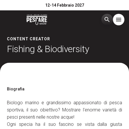
12-14 Febbraio 2027
search
menu
Menù
CONTENT CREATOR
arrow_right
Fishing & Biodiversity
Edizione 2026
arrow_right
Esponi
arrow_right
Biografia
Visita
arrow_right
Biologo marino e grandissimo appassionato di pesca
sportiva, il suo obiettivo? Mostrare l'enorme varietà di
Media Room
arrow_right
pesci presenti nelle nostre acque!
Ogni specia ha il suo fascino se vista dalla giusta