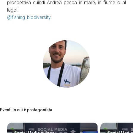
prospettiva quindi Andrea pesca in mare, in fiume o al
Come arrivare
A
lago!
@fishing_biodiversity
arrow_circle_right
SCOPRI COME
Treno, aereo o auto? Scopri tutti i modi per
A
raggiungere la Fiera di Rimini
person
AREA RISERVATA VISITATORI
Eventi in cui è protagonista
IT
EN
A cura di: