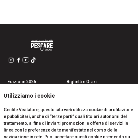
Edizione 2026
Biglietti e Orari
Iscriviti alla Newsletter
Area Riservata Visitatori
Contatti
Richiedi Info
Utilizziamo i cookie
Partner
Come Arrivare
Richiedi un preventivo
Gentile Visitatore, questo sito web utilizza cookie di profilazione
Area Riservata Espositori
e pubblicitari, anche di “terze parti” quali titolari autonomi del
Info Utili per Esporre
trattamento, al fine di inviarti promozioni e offerte di servizi in
linea con le preferenze da te manifestate nel corso della
navigazione in rete. Puoi accettare questi cookie premendo su