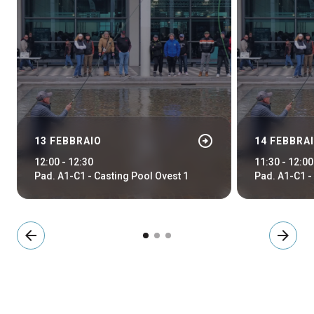
arrow_circle_right
13 FEBBRAIO
14 FEBBRA
12:00 - 12:30
11:30 - 12:00
Pad. A1-C1 - Casting Pool Ovest 1
Pad. A1-C1 -
arrow_back
arrow_forward