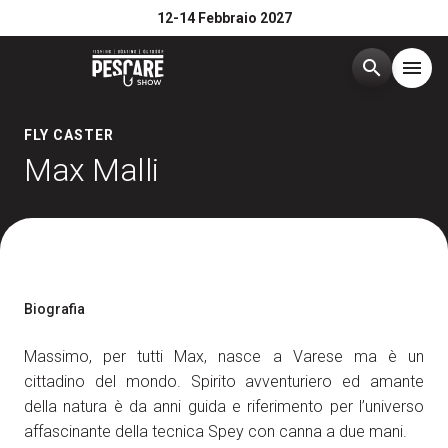
12-14 Febbraio 2027
search
menu
Menù
FLY CASTER
arrow_right
Max Malli
Edizione 2026
arrow_right
Esponi
arrow_right
Biografia
Visita
arrow_right
Massimo, per tutti Max, nasce a Varese ma è un
cittadino del mondo. Spirito avventuriero ed amante
Media Room
arrow_right
della natura è da anni guida e riferimento per l’universo
affascinante della tecnica Spey con canna a due mani.