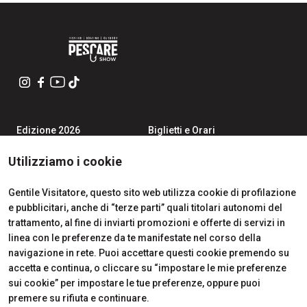
Edizione 2026
Biglietti e Orari
Iscriviti alla Newsletter
Area Riservata Visitatori
Contatti
Richiedi Info
Utilizziamo i cookie
Partner
Come Arrivare
Richiedi un preventivo
Gentile Visitatore, questo sito web utilizza cookie di profilazione
Area Riservata Espositori
e pubblicitari, anche di “terze parti” quali titolari autonomi del
Info Utili per Esporre
trattamento, al fine di inviarti promozioni e offerte di servizi in
linea con le preferenze da te manifestate nel corso della
navigazione in rete. Puoi accettare questi cookie premendo su
accetta e continua, o cliccare su “impostare le mie preferenze
CERTIFICATIONS
sui cookie” per impostare le tue preferenze, oppure puoi
premere su rifiuta e continuare.