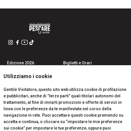
Edizione 2026
Biglietti e Orari
Iscriviti alla Newsletter
Area Riservata Visitatori
Contatti
Richiedi Info
Utilizziamo i cookie
Partner
Come Arrivare
Richiedi un preventivo
Gentile Visitatore, questo sito web utilizza cookie di profilazione
Area Riservata Espositori
e pubblicitari, anche di “terze parti” quali titolari autonomi del
Info Utili per Esporre
trattamento, al fine di inviarti promozioni e offerte di servizi in
linea con le preferenze da te manifestate nel corso della
navigazione in rete. Puoi accettare questi cookie premendo su
accetta e continua, o cliccare su “impostare le mie preferenze
CERTIFICATIONS
sui cookie” per impostare le tue preferenze, oppure puoi