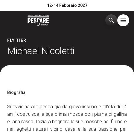
12-14 Febbraio 2027
search
menu
Menù
FLY TIER
arrow_right
Michael Nicoletti
Edizione 2026
arrow_right
Esponi
arrow_right
Biografia
Visita
arrow_right
Si avvicina alla pesca già da giovanissimo e all'età di 14
anni costruisce la sua prima mosca con piume di gallina
Media Room
arrow_right
e lana rossa. Inizia a bagnare le sue mosche nel fiume e
nei laghetti naturali vicino casa e la sua passione per