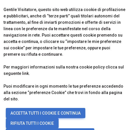
Partner
Come Arrivare
Richiedi un preventivo
Gentile Visitatore, questo sito web utilizza cookie di profilazione
Area Riservata Espositori
e pubblicitari, anche di “terze parti” quali titolari autonomi del
Info Utili per Esporre
trattamento, al fine di inviarti promozioni e offerte di servizi in
linea con le preferenze da te manifestate nel corso della
navigazione in rete. Puoi accettare questi cookie premendo su
accetta e continua, o cliccare su “impostare le mie preferenze
CERTIFICATIONS
sui cookie” per impostare le tue preferenze, oppure puoi
premere su rifiuta e continuare.
Per maggiori informazioni sulla nostra cookie policy clicca sul
seguente
link
.
Puoi modificare in ogni momento le tue preferenze accedendo
alla sezione “preferenze Cookie” che trovi in fondo alla pagina
del sito.
© 2026
ITALIAN EXHIBITION GROUP SpA - Via Emilia 155, 47921 Rimini
ACCETTA TUTTI I COOKIE E CONTINUA
(Italy) - Registro Imprese Rimini e C.F./P.I. 00139440408 - Cap. Soc.
52.214.897 i.v. -
Copyright & disclaimer
-
Privacy Policy
-
Cookie
RIFIUTA TUTTI I COOKIE
Policy
-
Preferenze Cookie