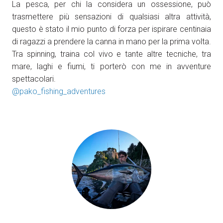
La pesca, per chi la considera un ossessione, può
Come arrivare
A
trasmettere più sensazioni di qualsiasi altra attività,
questo è stato il mio punto di forza per ispirare centinaia
di ragazzi a prendere la canna in mano per la prima volta.
Tra spinning, traina col vivo e tante altre tecniche, tra
mare, laghi e fiumi, ti porterò con me in avventure
spettacolari.
@pako_fishing_adventures
arrow_circle_right
SCOPRI COME
Treno, aereo o auto? Scopri tutti i modi per
A
raggiungere la Fiera di Rimini
person
AREA RISERVATA VISITATORI
IT
EN
A cura di: