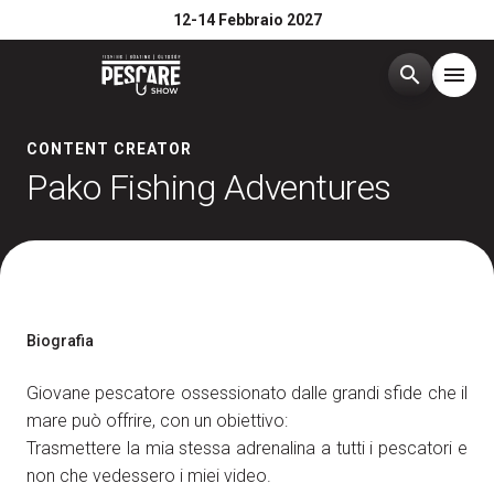
12-14 Febbraio 2027
search
menu
Menù
CONTENT CREATOR
arrow_right
Pako Fishing Adventures
Edizione 2026
arrow_right
Esponi
arrow_right
Biografia
Visita
arrow_right
Giovane pescatore ossessionato dalle grandi sfide che il
mare può offrire, con un obiettivo:
Media Room
arrow_right
Trasmettere la mia stessa adrenalina a tutti i pescatori e
non che vedessero i miei video.