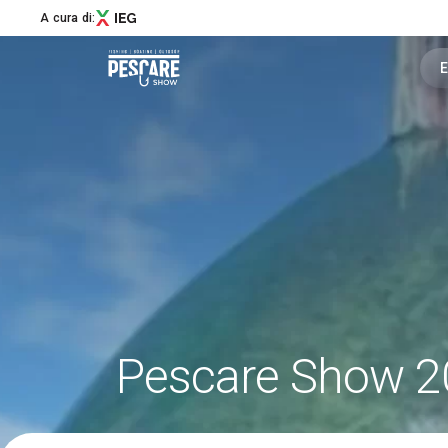
A cura di:
E
Menù
Pescare Show
Edizione 2027
News
Masters & Makers
Partner
Aree Speciali
Pescare Show 20
Experience
Education
Social Media Village