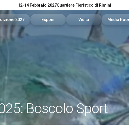
12-14 Febbraio 2027
Quartiere Fieristico di Rimini
dizione 2027
Esponi
Visita
Media Ro
Catalogo Espositori 2026
Info utili per esporre
Date, orari e biglietti
News e co
News
Richiedi un preventivo
Richiedi Info
Per accred
Experience
Area Riservata Espositori
Area Riservata Visitatori
Servizi per
Visibilità
Come arrivare
Area down
Rimini Hotel e informazioni
Info e conta
25: Boscolo Sport