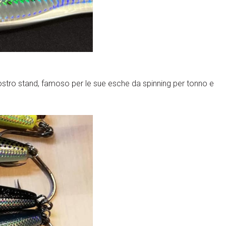
arrow_circle_right
ACCEDI
ostro stand, famoso per le sue esche da spinning per tonno e