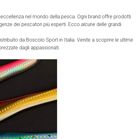
'eccellenza nel mondo della pesca. Ogni brand offre prodotti
esigenze dei pescatori più esperti. Ecco alcune delle grandi
tribuito da Boscolo Sport in Italia. Venite a scoprire le ultime
pprezzate dagli appassionati.
Area Riservata Visitatori
ht