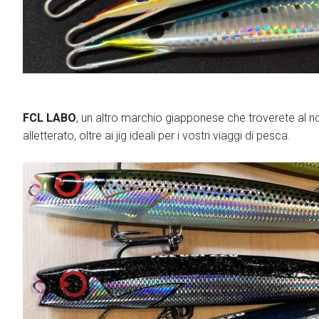
Treno, aereo o auto? Scopri tutti i modi per
raggiungere la Fiera di Rimini
FCL LABO
, un altro marchio giapponese che troverete al n
alletterato, oltre ai jig ideali per i vostri viaggi di pesca.