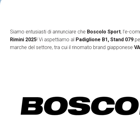
Fly Tying Experience
Gruppi
Organizza il tuo gruppo
Siamo entusiasti di annunciare che
Boscolo Sport
, l’e-co
Registra il tuo gruppo
Rimini 2025
! Vi aspettiamo al
Padiglione B1, Stand 079
per
Gruppi in partenza
marche del settore, tra cui il rinomato brand giapponese
VA
Support
Come Arrivare
Scarica l'APP
Iscriviti alla Newsletter
Accessibilità
Contatti
FAQ
Risorse Utili
Showcase
Blog