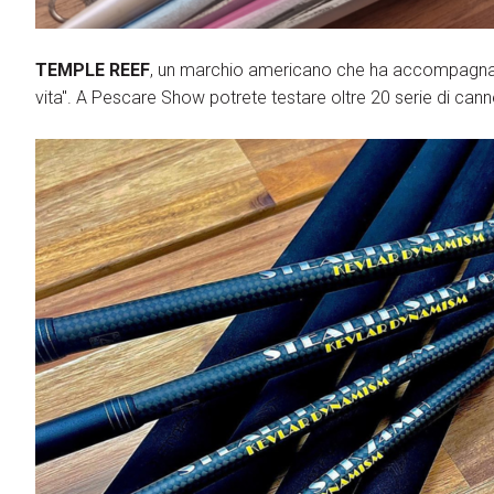
TEMPLE REEF
, un marchio americano che ha accompagnato 
vita". A Pescare Show potrete testare oltre 20 serie di canne 