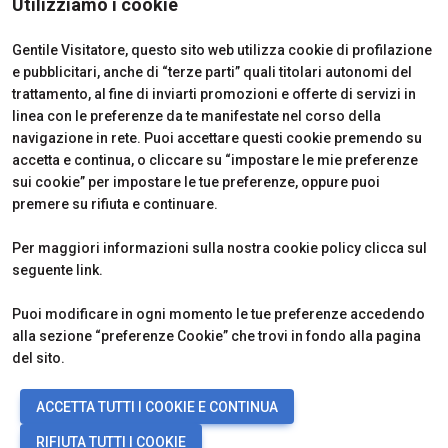
Utilizziamo i cookie
Partner
Come Arrivare
Richiedi un preventivo
Gentile Visitatore, questo sito web utilizza cookie di profilazione
Area Riservata Espositori
e pubblicitari, anche di “terze parti” quali titolari autonomi del
Info Utili per Esporre
trattamento, al fine di inviarti promozioni e offerte di servizi in
linea con le preferenze da te manifestate nel corso della
navigazione in rete. Puoi accettare questi cookie premendo su
accetta e continua, o cliccare su “impostare le mie preferenze
CERTIFICATIONS
sui cookie” per impostare le tue preferenze, oppure puoi
premere su rifiuta e continuare.
Per maggiori informazioni sulla nostra cookie policy clicca sul
seguente
link
.
Puoi modificare in ogni momento le tue preferenze accedendo
alla sezione “preferenze Cookie” che trovi in fondo alla pagina
del sito.
© 2026
ITALIAN EXHIBITION GROUP SpA - Via Emilia 155, 47921 Rimini
ACCETTA TUTTI I COOKIE E CONTINUA
(Italy) - Registro Imprese Rimini e C.F./P.I. 00139440408 - Cap. Soc.
52.214.897 i.v. -
Copyright & disclaimer
-
Privacy Policy
-
Cookie
RIFIUTA TUTTI I COOKIE