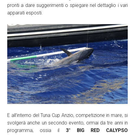
pronti a dare suggerimenti o spiegare nel dettaglio i vari
apparati esposti.
E all’interno del Tuna Cup Anzio, competizione in mare, si
svolgerà anche un secondo evento, ormai da tre anni in
programma, ossia il
3° BIG RED CALYPSO