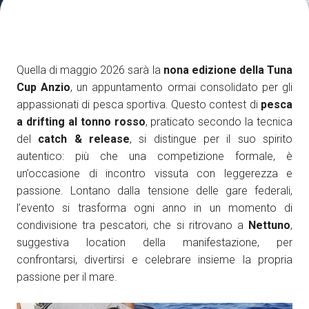
Come arrivare
A
Quella di maggio 2026 sarà la
nona edizione della Tuna
Cup Anzio
, un appuntamento ormai consolidato per gli
appassionati di pesca sportiva. Questo contest di
pesca
a drifting al tonno rosso
, praticato secondo la tecnica
arrow_circle_right
SCOPRI COME
del
catch & release
, si distingue per il suo spirito
Treno, aereo o auto? Scopri tutti i modi per
autentico: più che una competizione formale, è
A
raggiungere la Fiera di Rimini
un’occasione di incontro vissuta con leggerezza e
passione. Lontano dalla tensione delle gare federali,
l’evento si trasforma ogni anno in un momento di
person
AREA RISERVATA VISITATORI
condivisione tra pescatori, che si ritrovano a
Nettuno
,
suggestiva location della manifestazione, per
IT
EN
A cura di:
confrontarsi, divertirsi e celebrare insieme la propria
passione per il mare.