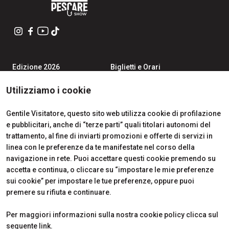
Edizione 2026
Biglietti e Orari
Iscriviti alla Newsletter
Area Riservata Visitatori
Contatti
Richiedi Info
Utilizziamo i cookie
Partner
Come Arrivare
Richiedi un preventivo
Gentile Visitatore, questo sito web utilizza cookie di profilazione
Area Riservata Espositori
e pubblicitari, anche di “terze parti” quali titolari autonomi del
Info Utili per Esporre
trattamento, al fine di inviarti promozioni e offerte di servizi in
linea con le preferenze da te manifestate nel corso della
navigazione in rete. Puoi accettare questi cookie premendo su
accetta e continua, o cliccare su “impostare le mie preferenze
CERTIFICATIONS
sui cookie” per impostare le tue preferenze, oppure puoi
premere su rifiuta e continuare.
Per maggiori informazioni sulla nostra cookie policy clicca sul
seguente
link
.