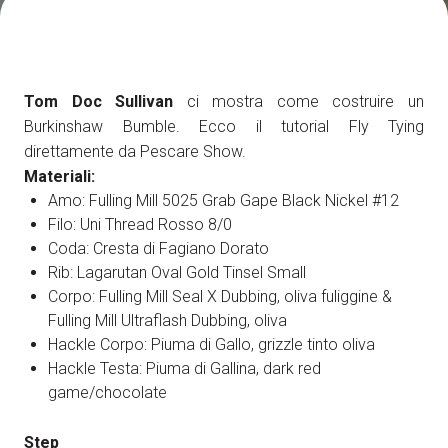
Come arrivare
A
Tom Doc Sullivan
ci mostra come costruire un
Burkinshaw Bumble. Ecco il tutorial Fly Tying
direttamente da Pescare Show.
Materiali:
arrow_circle_right
SCOPRI COME
Amo: Fulling Mill 5025 Grab Gape Black Nickel #12
Treno, aereo o auto? Scopri tutti i modi per
Filo: Uni Thread Rosso 8/0
A
raggiungere la Fiera di Rimini
Coda: Cresta di Fagiano Dorato
Rib: Lagarutan Oval Gold Tinsel Small
Corpo: Fulling Mill Seal X Dubbing, oliva fuliggine &
person
AREA RISERVATA VISITATORI
Fulling Mill Ultraflash Dubbing, oliva
Hackle Corpo: Piuma di Gallo, grizzle tinto oliva
Hackle Testa: Piuma di Gallina, dark red
IT
EN
A cura di:
game/chocolate
Step