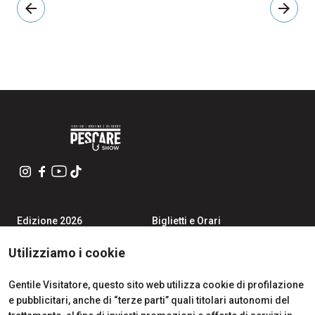
arrow_back
arrow_forward
Edizione 2026
Biglietti e Orari
Iscriviti alla Newsletter
Area Riservata Visitatori
Contatti
Richiedi Info
Utilizziamo i cookie
Partner
Come Arrivare
Richiedi un preventivo
Gentile Visitatore, questo sito web utilizza cookie di profilazione
Area Riservata Espositori
e pubblicitari, anche di “terze parti” quali titolari autonomi del
Info Utili per Esporre