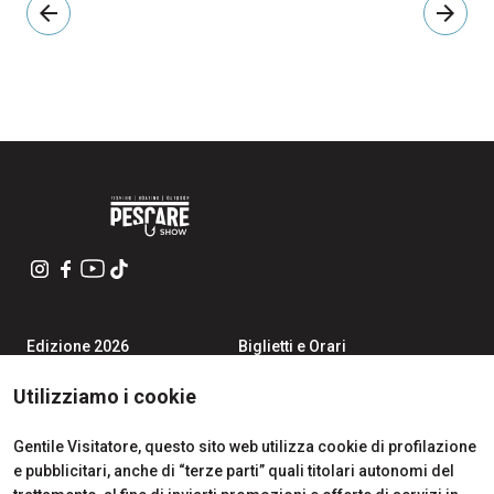
arrow_back
arrow_forward
Edizione 2026
Biglietti e Orari
Iscriviti alla Newsletter
Area Riservata Visitatori
Contatti
Richiedi Info
Utilizziamo i cookie
Partner
Come Arrivare
Richiedi un preventivo
Gentile Visitatore, questo sito web utilizza cookie di profilazione
Area Riservata Espositori
e pubblicitari, anche di “terze parti” quali titolari autonomi del
Info Utili per Esporre