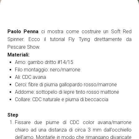
Come arrivare
A
Paolo Penna
ci mostra come costruire un Soft Red
Spinner. Ecco il tutorial Fly Tying direttamente da
Pescare Show.
Materiali:
arrow_circle_right
SCOPRI COME
Amo: gambo dritto #14/15
Treno, aereo o auto? Scopri tutti i modi per
Filo montaggio: nero/marrone
A
raggiungere la Fiera di Rimini
Ali: CDC avana
Cerci: fibre di piuma gallopardo rosso/marrone
Addome: sottopelo di lepre tinto rosso mattone
person
AREA RISERVATA VISITATORI
Collare: CDC naturale e piuma di beccaccia
Step
IT
EN
A cura di:
Fissare due piume di CDC color avana/marrone
chiaro ad una distanza di circa 3 mm dall’occhiello
dell’amo. Montarle in modo che rimangano divaricate