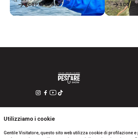
arrow_forward
arrow_forward
SCOPRI DI PIÙ
SCOPRI
Utilizziamo i cookie
Gentile Visitatore, questo sito web utilizza cookie di profilazione e p