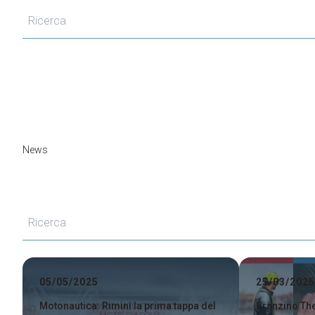
Fly Tying Experience
Gruppi
Organizza il tuo gruppo
Registra il tuo gruppo
Gruppi in partenza
Support
Come Arrivare
News
Scarica l'APP
Iscriviti alla Newsletter
Accessibilità
Contatti
FAQ
Risorse Utili
05/05/2025
25/03/2025
Showcase
Blog
Motonautica: Rimini la prima tappa del
Branzino The