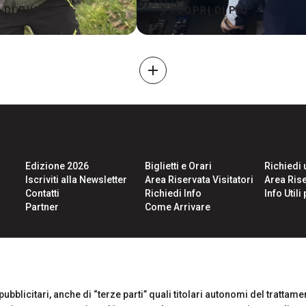
arrow_forward
 DI PIÙ
SCOPRI DI PIÙ
add
Edizione 2026
Biglietti e Orari
Richiedi 
Iscriviti alla Newsletter
Area Riservata Visitatori
Area Rise
Contatti
Richiedi Info
Info Util
Partner
Come Arrivare
CERTIFICATIONS
ubblicitari, anche di “terze parti” quali titolari autonomi del trattament