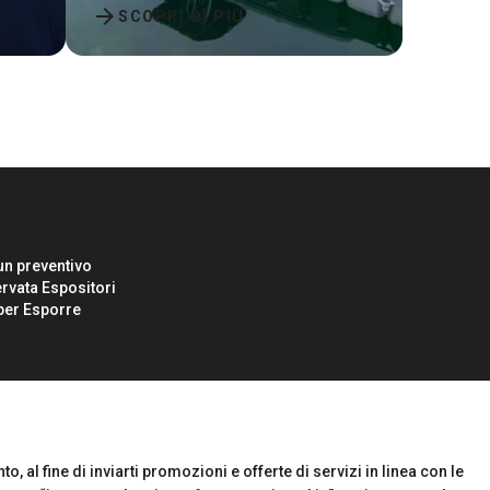
arrow_forward
SCOPRI DI PIÙ
un preventivo
rvata Espositori
i per Esporre
o, al fine di inviarti promozioni e offerte di servizi in linea con le