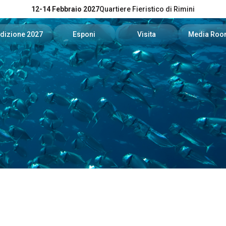
12-14 Febbraio 2027
Quartiere Fieristico di Rimini
dizione 2027
Esponi
Visita
Media Ro
Catalogo Espositori 2026
Info utili per esporre
Date, orari e biglietti
News e co
News
Richiedi un preventivo
Richiedi Info
Per accred
Experience
Area Riservata Espositori
Area Riservata Visitatori
Servizi per
Visibilità
Come arrivare
Area down
Rimini Hotel e informazioni
Info e conta