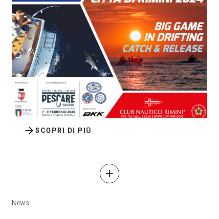
arrow_forward
SCOPRI DI PIÙ
add
News