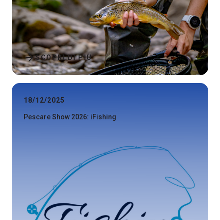
arrow_forward
SCOPRI DI PIÙ
18/12/2025
Pescare Show 2026: iFishing