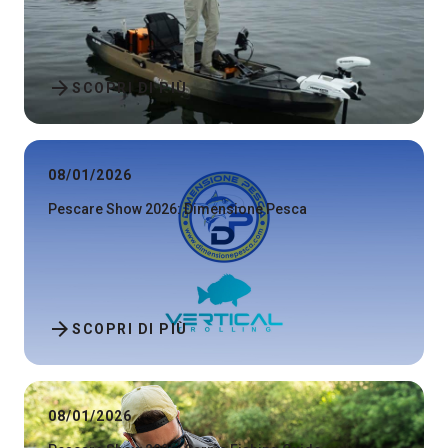
arrow_forward
SCOPRI DI PIÙ
08/01/2026
Pescare Show 2026: Dimensione Pesca
arrow_forward
SCOPRI DI PIÙ
08/01/2026