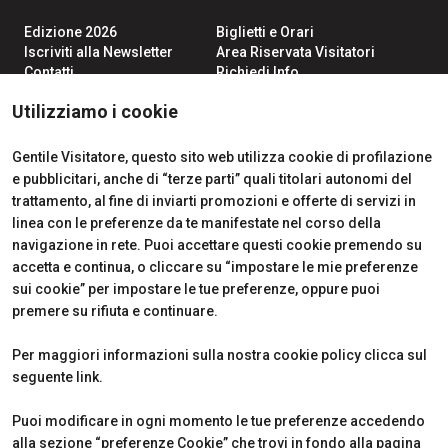
Edizione 2026
Biglietti e Orari
Iscriviti alla Newsletter
Area Riservata Visitatori
Contatti
Richiedi Info
Partner
Come Arrivare
Utilizziamo i cookie
Richiedi un preventivo
Area Riservata Espositori
Info Utili per Esporre
Gentile Visitatore, questo sito web utilizza cookie di profilazione
e pubblicitari, anche di “terze parti” quali titolari autonomi del
trattamento, al fine di inviarti promozioni e offerte di servizi in
linea con le preferenze da te manifestate nel corso della
CERTIFICATIONS
navigazione in rete. Puoi accettare questi cookie premendo su
accetta e continua, o cliccare su “impostare le mie preferenze
sui cookie” per impostare le tue preferenze, oppure puoi
premere su rifiuta e continuare.
Per maggiori informazioni sulla nostra cookie policy clicca sul
seguente
link
.
Puoi modificare in ogni momento le tue preferenze accedendo
alla sezione “preferenze Cookie” che trovi in fondo alla pagina