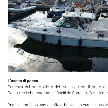
arrow_circle_rig
SCOPRI COME
Treno, aereo o auto? Scopri tutti i modi per
raggiungere la Fiera di Rimini
L’uscita di pesca
Partenza dal porto alle 6 del mattino circa. Il porto di
Possiamo imbarcare i nostri Ospiti da Sorrento, Castellamma
Briefing con il capitano e caffè di benvenuto durante il qua