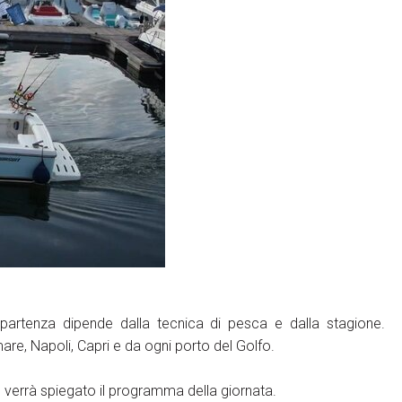
ht
arrow_circle_right
ACCEDI
 partenza dipende dalla tecnica di pesca e dalla stagione.
re, Napoli, Capri e da ogni porto del Golfo.
le verrà spiegato il programma della giornata.