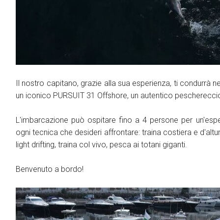
Video Tutorial
Licenze di Pesca
Media Gallery
Merchandising
Eventi
Programma giornaliero
Il nostro capitano, grazie alla sua esperienza, ti condurrà 
Masters & Makers
un iconico PURSUIT 31 Offshore, un autentico peschereccio
L'imbarcazione può ospitare fino a 4 persone per un'esperi
Come arrivare
ogni tecnica che desideri affrontare: traina costiera e d'altur
light drifting, traina col vivo, pesca ai totani giganti.
Benvenuto a bordo!