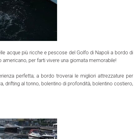
nelle acque più ricche e pescose del Golfo di Napoli a bordo di
 americano, per farti vivere una giornata memorabile!
enza perfetta; a bordo troverai le migliori attrezzature per
Area Riservata Visitatori
a, drifting al tonno, bolentino di profondità, bolentino costiero,