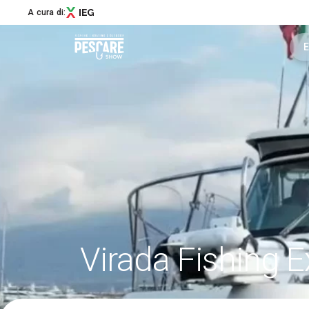
A cura di:
E
Menù
Pescare Show
Edizione 2027
News
Masters & Makers
Partner
Aree Speciali
Virada Fishing 
Experience
Education
Social Media Village