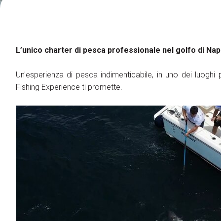
Fly Tying Experience
Gruppi
Organizza il tuo gruppo
L’unico charter di pesca professionale nel golfo di Nap
Registra il tuo gruppo
Gruppi in partenza
Un'esperienza di pesca indimenticabile, in uno dei luoghi
Fishing Experience ti promette.
Support
Come Arrivare
Scarica l'APP
Iscriviti alla Newsletter
Accessibilità
Contatti
FAQ
Risorse Utili
Showcase
Blog