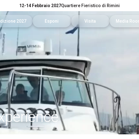
12-14 Febbraio 2027
Quartiere Fieristico di Rimini
dizione 2027
Esponi
Visita
Media Ro
Catalogo Espositori 2026
Info utili per esporre
Date, orari e biglietti
News e co
News
Richiedi un preventivo
Richiedi Info
Per accred
Experience
Area Riservata Espositori
Area Riservata Visitatori
Servizi per
Visibilità
Come arrivare
Area down
Rimini Hotel e informazioni
Info e conta
Experience